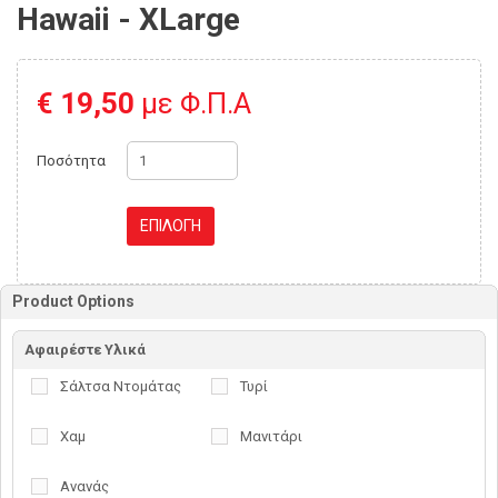
Hawaii - XLarge
€ 19,50
με Φ.Π.Α
Ποσότητα
ΕΠΙΛΟΓΗ
Product Options
Αφαιρέστε Υλικά
Σάλτσα Ντομάτας
Τυρί
Χαμ
Μανιτάρι
Ανανάς